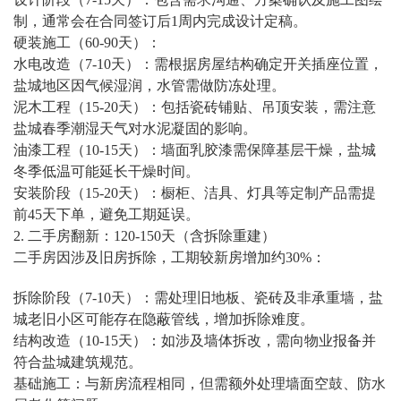
制，通常会在合同签订后1周内完成设计定稿。
硬装施工（60-90天）：
水电改造（7-10天）：需根据房屋结构确定开关插座位置，
盐城地区因气候湿润，水管需做防冻处理。
泥木工程（15-20天）：包括瓷砖铺贴、吊顶安装，需注意
盐城春季潮湿天气对水泥凝固的影响。
油漆工程（10-15天）：墙面乳胶漆需保障基层干燥，盐城
冬季低温可能延长干燥时间。
安装阶段（15-20天）：橱柜、洁具、灯具等定制产品需提
前45天下单，避免工期延误。
2. 二手房翻新：120-150天（含拆除重建）
二手房因涉及旧房拆除，工期较新房增加约30%：
拆除阶段（7-10天）：需处理旧地板、瓷砖及非承重墙，盐
城老旧小区可能存在隐蔽管线，增加拆除难度。
结构改造（10-15天）：如涉及墙体拆改，需向物业报备并
符合盐城建筑规范。
基础施工：与新房流程相同，但需额外处理墙面空鼓、防水