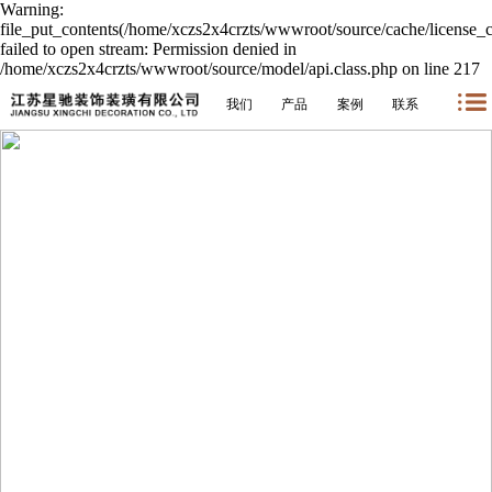
Warning:
file_put_contents(/home/xczs2x4crzts/wwwroot/source/cache/license_
failed to open stream: Permission denied in
/home/xczs2x4crzts/wwwroot/source/model/api.class.php on line 217
我们
产品
案例
联系