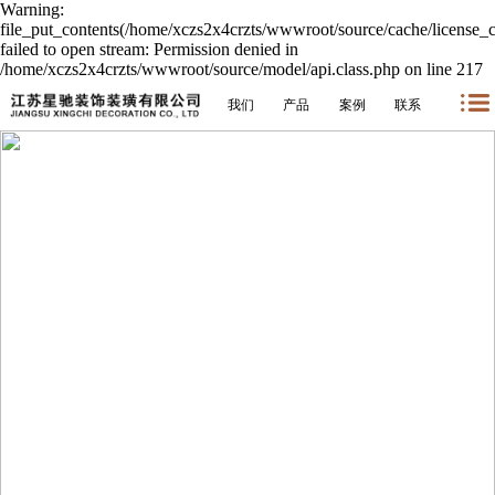
Warning:
file_put_contents(/home/xczs2x4crzts/wwwroot/source/cache/license_
failed to open stream: Permission denied in
/home/xczs2x4crzts/wwwroot/source/model/api.class.php on line 217
我们
产品
案例
联系