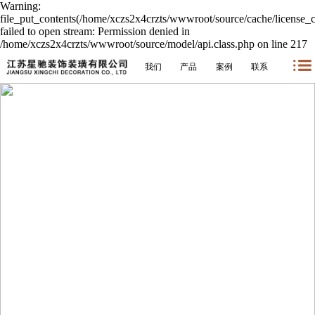
Warning:
file_put_contents(/home/xczs2x4crzts/wwwroot/source/cache/license_
failed to open stream: Permission denied in
/home/xczs2x4crzts/wwwroot/source/model/api.class.php on line 217
我们
产品
案例
联系