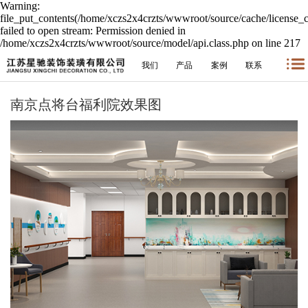
Warning:
file_put_contents(/home/xczs2x4crzts/wwwroot/source/cache/license_
failed to open stream: Permission denied in
/home/xczs2x4crzts/wwwroot/source/model/api.class.php on line 217
我们
产品
案例
联系
南京点将台福利院效果图