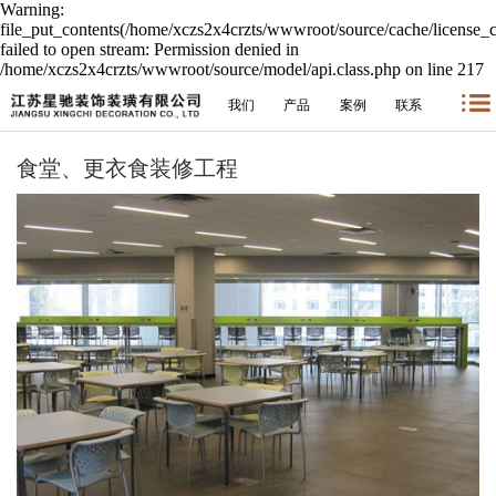
Warning:
file_put_contents(/home/xczs2x4crzts/wwwroot/source/cache/license_
failed to open stream: Permission denied in
/home/xczs2x4crzts/wwwroot/source/model/api.class.php on line 217
我们
产品
案例
联系
食堂、更衣食装修工程