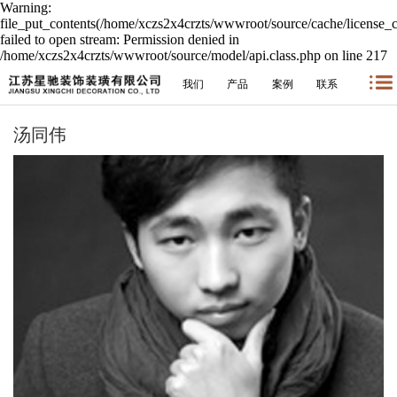
Warning:
file_put_contents(/home/xczs2x4crzts/wwwroot/source/cache/license_
failed to open stream: Permission denied in
/home/xczs2x4crzts/wwwroot/source/model/api.class.php on line 217
我们
产品
案例
联系
汤同伟